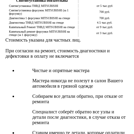
Снятие/установка обязательны
Снятие/установка ТНВД MITSUBISHI
от 5 тыс.руб
Снятие/установка форсунок MITSUBISHI (за 1
700 руб.
форсунку)
Диагностика 1 форсунки MITSUBISHI на стенде
700 руб.
Диагностика ТНВД MITSUBISHI на стенде
4.5 тыс.руб.
Капитальный Ремонт ТНВД MITSUBISHI на стенде
от 9 тыс.руб.
Капитальный ремонт форсунки MITSUBISHI на
от 3 тыс.руб.
стенде (за 1 форсунку)
Стоимость указана для частных лиц.
При согласии на ремонт, стоимость диагностики и
дефектовки в оплату не включается
Чистые и опрятные мастера
Мастера никогда не полезут в салон Вашего
автомобиля в грязной одежде
Собираем все детали обратно, при отказе от
ремонта
Специалист соберёт обратно все узлы и
детали после диагностики, в случае отказа от
ремонта
Ставим именно те детали, которые оплатили