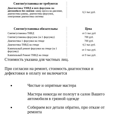
Снятие/установка не требуются
Диагностика ТНВД и всех форсунок на
автомобиле без снятия:
замер насоса на давление,
6,5 тыс.руб.
диагностика рампы, диагностика форсунок,
электронная диагностика системы
Снятие/установка обязательны
Цена
Снятие/установка ТНВД
от 5 тыс.руб
Снятие/установка форсунок (за 1 форсунку)
700 руб.
Диагностика 1 форсунки на стенде
700 руб.
Диагностика ТНВД на стенде
4,5 тыс.руб.
Капитальный ремонт форсунки на стенде (за 1
от 3 тыс.руб.
форсунку)
Капитальный Ремонт ТНВД на стенде
от 9 тыс.руб.
Стоимость указана для частных лиц.
При согласии на ремонт, стоимость диагностики и
дефектовки в оплату не включается
Чистые и опрятные мастера
Мастера никогда не полезут в салон Вашего
автомобиля в грязной одежде
Собираем все детали обратно, при отказе от
ремонта