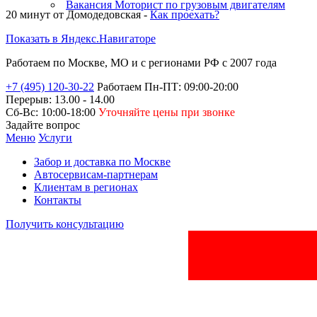
Ремонт ТНВД
Вакансия Моторист по грузовым двигателям
20 минут от
Домодедовская -
Как проехать?
SSANG YONG
Ремонт ТНВД
Показать в Яндекс.Навигаторе
RENAULT
Ремонт ТНВД
Работаем по Москве, МО и
с регионами РФ
с 2007 года
TOYOTA
Ремонт ТНВД и
+7 (495) 120-30-22
Работаем Пн-ПТ: 09:00-20:00
форсунок
Перерыв: 13.00 - 14.00
HYUNDAI
Сб-Вс: 10:00-18:00
Уточняйте цены при звонке
Ремонт ТНВД
Задайте вопрос
VOLKSWAGEN
Меню
Услуги
Забор и доставка по Москве
Автосервисам-партнерам
Клиентам в регионах
Контакты
Получить консультацию