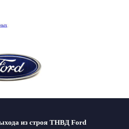
нных
хода из строя ТНВД Ford