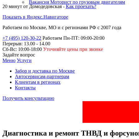
Ремонт ТНВД
Вакансия Моторист по грузовым двигателям
20 минут от
Домодедовская -
Как проехать?
SSANG YONG
Ремонт ТНВД
Показать в Яндекс.Навигаторе
RENAULT
Ремонт ТНВД
Работаем по Москве, МО и
с регионами РФ
с 2007 года
TOYOTA
Ремонт ТНВД и
+7 (495) 120-30-22
Работаем Пн-ПТ: 09:00-20:00
форсунок
Перерыв: 13.00 - 14.00
HYUNDAI
Сб-Вс: 10:00-18:00
Уточняйте цены при звонке
Ремонт ТНВД
Задайте вопрос
VOLKSWAGEN
Меню
Услуги
Забор и доставка по Москве
Автосервисам-партнерам
Клиентам в регионах
Контакты
Получить консультацию
Диагностика и ремонт
ТНВД и форсун