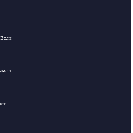
 Если
иметь
аёт