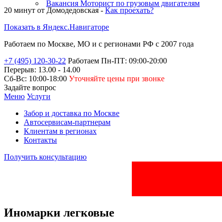
Ремонт ТНВД
Вакансия Моторист по грузовым двигателям
20 минут от
Домодедовская -
Как проехать?
SSANG YONG
Ремонт ТНВД
Показать в Яндекс.Навигаторе
RENAULT
Ремонт ТНВД
Работаем по Москве, МО и
с регионами РФ
с 2007 года
TOYOTA
Ремонт ТНВД и
+7 (495) 120-30-22
Работаем Пн-ПТ: 09:00-20:00
форсунок
Перерыв: 13.00 - 14.00
HYUNDAI
Сб-Вс: 10:00-18:00
Уточняйте цены при звонке
Ремонт ТНВД
Задайте вопрос
VOLKSWAGEN
Меню
Услуги
Забор и доставка по Москве
Автосервисам-партнерам
Клиентам в регионах
Контакты
Получить консультацию
Иномарки легковые