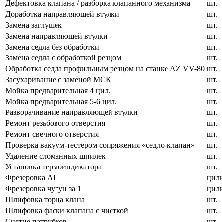
Дефектовка клапана / разборка клапанного механизма
шт.
Доработка направляющей втулки
шт.
Замена заглушек
шт.
Замена направляющей втулки
шт.
Замена седла без обработки
шт.
Замена седла с обработкой резцом
шт.
Обработка седла профильным резцом на станке AZ VV-80
шт.
Засухаривание с заменой МСК
шт.
Мойка предварительная 4 цил.
шт.
Мойка предварительная 5-6 цил.
шт.
Разворачивание направляющей втулки
шт.
Ремонт резьбового отверстия
шт.
Ремонт свечного отверстия
шт.
Проверка вакуум-тестером сопряжения «седло-клапан»
шт.
Удаление сломанных шпилек
шт.
Установка термоиндикатора
шт.
Фрезеровка AL
цил
Фрезеровка чугун за 1
цил
Шлифовка торца клана
шт.
Шлифовка фаски клапана с чисткой
шт.
Снятие патрубков
шт.