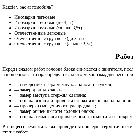
Какой у вас автомобиль?
Иномарки легковые
Иномарки грузовые (до 3,5т)
Иномарки грузовые (свыше 3,5т)
Отечественные легковые
Отечественные грузовые (до 3,5т)
Отечественные грузовые (свыше 3,5т)
Рабо
Перед началом работ головка блока снимается с двигателя, по
изношенность газораспределительного механизма, для чего пр
— измерение зазора между клапаном и втулкой;
— замер длины клапана;
— замер выступа стержня клапана;
— оценка износа и проверка стержня клапана на наличие
— проверка смещения оси распредвала;
— замер обшей высоты головки блока;
— оценка геометрии привалочной плоскости и ее повреж
В процессе ремонта также проводится проверка герметичности
этапы работ: